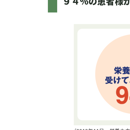
９４%の患者様