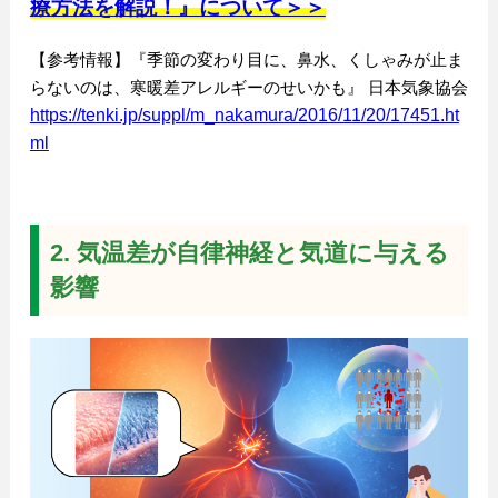
療方法を解説！』について＞＞
【参考情報】『季節の変わり目に、鼻水、くしゃみが止ま
らないのは、寒暖差アレルギーのせいかも』 日本気象協会
https://tenki.jp/suppl/m_nakamura/2016/11/20/17451.ht
ml
2. 気温差が自律神経と気道に与える
影響