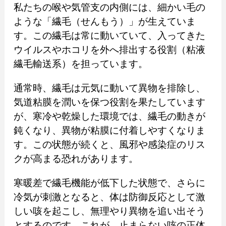
私たちの喉や気管支の内側には、細かい毛の
ような「繊毛（せんもう）」が生えていま
す。この繊毛は常に動いていて、入ってきた
ウイルスやホコリを外へ排出する役割（粘液
繊毛輸送系）を担っています。
通常時、繊毛は元気に動いて異物を排除し、
気道粘膜を潤いを保つ役割を果たしています
が、寒冷や乾燥した環境では、繊毛の動きが
鈍くなり、異物が粘膜に付着しやすくなりま
す。この状態が続くと、風邪や感染症のリス
クが高まる恐れがあります。
寒暖差で繊毛機能が低下した状態で、さらに
冷気が刺激となると、体は防御反応として激
しい咳を起こし、無理やり異物を追い出そう
とするのです。これが、止まらない咳の正体