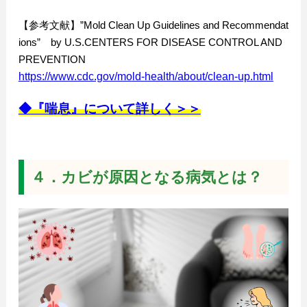
【参考文献】”Mold Clean Up Guidelines and Recommendat
ions” by U.S.CENTERS FOR DISEASE CONTROL AND
PREVENTION
https://www.cdc.gov/mold-health/about/clean-up.html
◆『喘息』について詳しく＞＞
４．カビが原因となる病気とは？