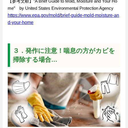
【参考文献】”A Brief Guide to Mold, Moisture and Your Ho
me” by United States Environmental Protection Agency
https://www.epa.gov/mold/brief-guide-mold-moisture-an
d-your-home
３．発作に注意！喘息の方がカビを
掃除する場合…