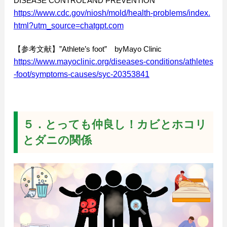
DISEASE CONTROL AND PREVENTION
https://www.cdc.gov/niosh/mold/health-problems/index.
html?utm_source=chatgpt.com
【参考文献】”Athlete’s foot” byMayo Clinic
https://www.mayoclinic.org/diseases-conditions/athletes
-foot/symptoms-causes/syc-20353841
５．とっても仲良し！カビとホコリ
とダニの関係