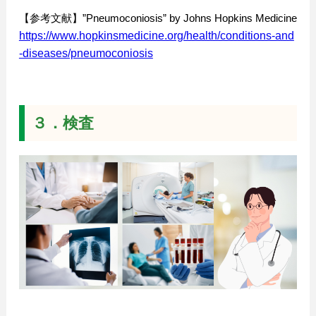
【参考文献】”Pneumoconiosis” by Johns Hopkins Medicine
https://www.hopkinsmedicine.org/health/conditions-and
-diseases/pneumoconiosis
３．検査