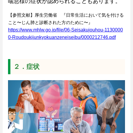
喘息様の症状が認められることもあります。
【参照文献】厚生労働省 『日常生活において気を付ける
こと〜じん肺と診断された方のために〜』
https://www.mhlw.go.jp/file/06-Seisakujouhou-1130000
0-Roudoukijunkyokuanzeneiseibu/0000212746.pdf
２．症状